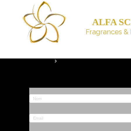
ALFA S
Fragrances & 
ACCUEIL
CONTACT
Adresse
Nom
Email
Téléphone