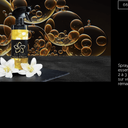
68
Spray
essen
2 à 3
sur v
réman